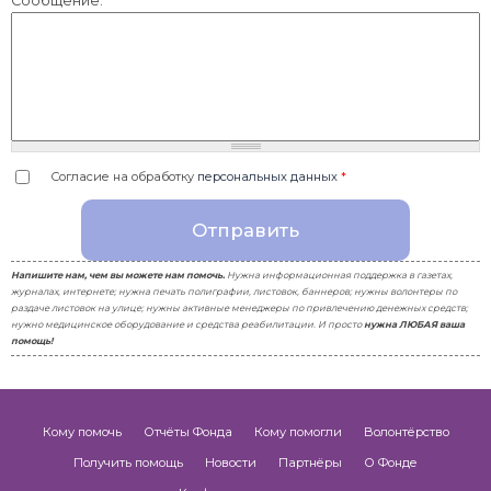
Сообщение:
Cогласие на обработку
персональных данных
*
Напишите нам, чем вы можете нам помочь.
Нужна информационная поддержка в газетах,
журналах, интернете; нужна печать полиграфии, листовок, баннеров; нужны волонтеры по
раздаче листовок на улице; нужны активные менеджеры по привлечению денежных средств;
нужно медицинское оборудование и средства реабилитации. И просто
нужна ЛЮБАЯ ваша
помощь!
Кому помочь
Отчёты Фонда
Кому помогли
Волонтёрство
Получить помощь
Новости
Партнёры
О Фонде