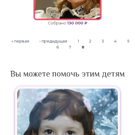
Собрано
130 000 ₽
Страницы
« первая
‹ предыдущая
1
2
3
4
5
6
7
8
Вы можете помочь этим детям