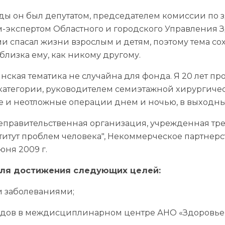
оды он был депутатом, председателем комиссии по 
-экспертом Областного и городского Управления З
и спасал жизни взрослым и детям, поэтому тема со
 близка ему, как никому другому.
ская тематика не случайна для фонда. Я 20 лет п
категории, руководителем семиэтажной хирургиче
 и неотложные операции днем и ночью, в выходны
 неправительственная организация, учрежденная 
итут проблем человека", Некоммерческое партнерс
юня 2009 г.
для достижения следующих целей:
и заболеваниями;
дов в междисциплинарном центре АНО «Здоровье н