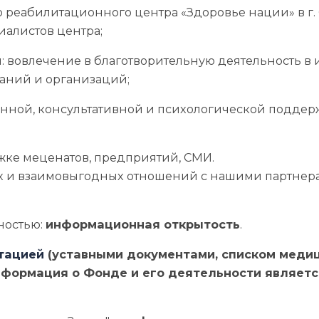
го реабилитационного центра «Здоровье нации» в
иалистов центра;
: вовлечение в благотворительную деятельность в
паний и организаций;
онной, консультативной и психологической подде
ке меценатов, предприятий, СМИ.
х и взаимовыгодных отношений с нашими партнер
ностью:
информационная открытость
.
тацией
(уставными документами, списком медиц
формация о Фонде и его деятельности являетс