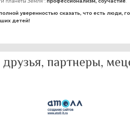
и планеты Земля":
профессионализм, соучастие
.
олной уверенностью сказать, что есть люди, г
аших детей!
друзья, партнеры, ме