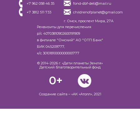
+7 962 058 46 35
fond-dbf-deti@mail.ru
+7 3812 511 733
childrenofplanet@gmail.com
г. Омск, проспект Мира, 27A
Реквизиты для перечисления
р/с 40703810902600191909
в филиале "Омский" АО "ОТП Банк"
БИК 045209777,
к/с 30101810000000000777
© 2014-2026 г. «Дети планеты Земля»
Детский благотворительный фонд
0+
Создание сайта
– «АК «Атолл», 2021