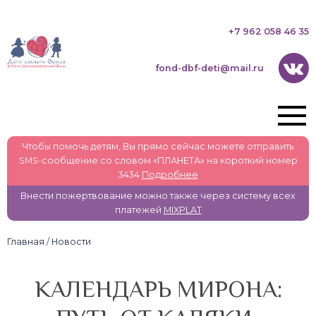
+7 962 058 46 35
fond-dbf-deti@mail.ru
Чтобы помочь детям, Вы прямо сейчас можете отправить
SMS-сообщение со словом «ПЛАНЕТА» на короткий номер
3434
Подробнее
Внести пожертвование можно также через систему всех
платежей
MIXPLAT
Главная
/
Новости
КАЛЕНДАРЬ МИРОНА: