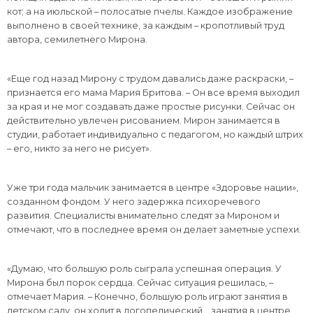
кот; а на июльской – полосатые пчелы. Каждое изображение
выполнено в своей технике, за каждым – кропотливый труд
автора, семилетнего Мирона.
«Еще год назад Мирону с трудом давались даже раскраски, –
признается его мама Мария Бритова. – Он все время выходил
за края и не мог создавать даже простые рисунки. Сейчас он
действительно увлечен рисованием. Мирон занимается в
студии, работает индивидуально с педагогом, но каждый штрих
– его, никто за него не рисует».
Уже три года мальчик занимается в центре «Здоровье нации»,
созданном фондом. У него задержка психоречевого
развития. Специалисты внимательно следят за Мироном и
отмечают, что в последнее время он делает заметные успехи.
«Думаю, что большую роль сыграла успешная операция. У
Мирона был порок сердца. Сейчас ситуация решилась, –
отмечает Мария. – Конечно, большую роль играют занятия в
детском саду, он ходит в логопедический… занятия в центре,