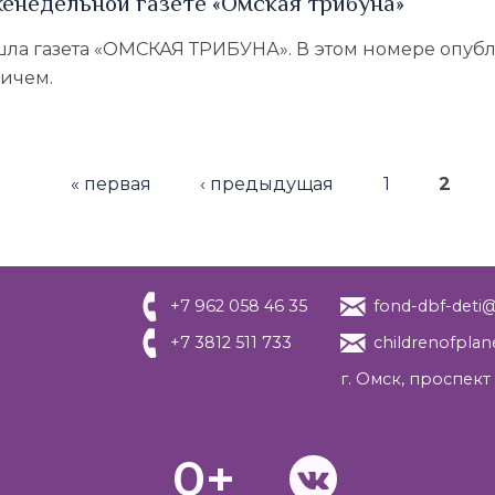
женедельной газете «Омская трибуна»
 вышла газета «ОМСКАЯ ТРИБУНА». В этом номере оп
ичем.
« первая
‹ предыдущая
1
2
+7 962 058 46 35
fond-dbf-deti@
+7 3812 511 733
childrenofpla
г. Омск, проспект
0+