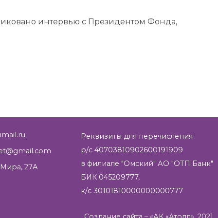
убликовано интервью с Президентом Фонда,
mail.ru
Реквизиты для перечисления
р/с 40703810902600191909
net@gmail.com
в филиале "Омский" АО "ОТП Банк"
 Мира, 27A
БИК 045209777,
к/с 30101810000000000777
Создание сайта
– «АК «Атолл», 2021