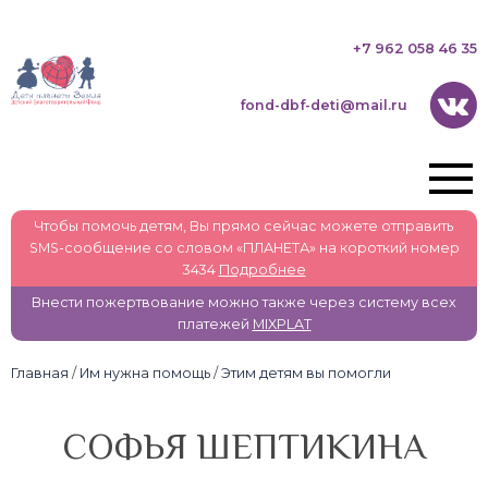
+7 962 058 46 35
fond-dbf-deti@mail.ru
Чтобы помочь детям, Вы прямо сейчас можете отправить
SMS-сообщение со словом «ПЛАНЕТА» на короткий номер
3434
Подробнее
Внести пожертвование можно также через систему всех
платежей
MIXPLAT
Главная
/
Им нужна помощь
/
Этим детям вы помогли
СОФЬЯ ШЕПТИКИНА