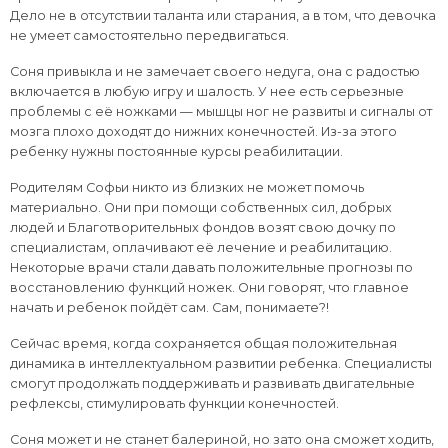
Дело не в отсутствии таланта или старания, а в том, что девочка
не умеет самостоятельно передвигаться.
Соня привыкла и не замечает своего недуга, она с радостью
включается в любую игру и шалость. У нее есть серьезные
проблемы с её ножками — мышцы ног не развиты и сигналы от
мозга плохо доходят до нижних конечностей. Из-за этого
ребенку нужны постоянные курсы реабилитации.
Родителям Софьи никто из близких не может помочь
материально. Они при помощи собственных сил, добрых
людей и Благотворительных фондов возят свою дочку по
специалистам, оплачивают её лечение и реабилитацию.
Некоторые врачи стали давать положительные прогнозы по
восстановлению функций ножек. Они говорят, что главное
начать и ребенок пойдёт сам. Сам, понимаете?!
Сейчас время, когда сохраняется общая положительная
динамика в интеллектуальном развитии ребенка. Специалисты
смогут продолжать поддерживать и развивать двигательные
рефлексы, стимулировать функции конечностей.
Соня может и не станет балериной, но зато она сможет ходить,