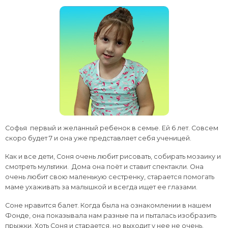
Софья первый и желанный ребенок в семье. Ей 6 лет. Совсем
скоро будет 7 и она уже представляет себя ученицей.
Как и все дети, Соня очень любит рисовать, собирать мозаику и
смотреть мультики. Дома она поёт и ставит спектакли. Она
очень любит свою маленькую сестренку, старается помогать
маме ухаживать за малышкой и всегда ищет ее глазами.
Соне нравится балет. Когда была на ознакомлении в нашем
Фонде, она показывала нам разные па и пыталась изобразить
прыжки. Хоть Соня и старается, но выходит у нее не очень.